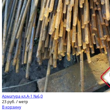
Арматура кл.А-1 №6,0
23
руб.
/ метр
В корзину