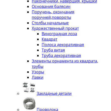
Наконечники, навершия, крышки
Основания балясин
Поручень, окончания
поручней,повороты
Столбы начальные
Художественный прокат
Виноградная лоза
Квадрат
Полоса декоративная
Труба витая
Труба декоративная
Элементы орнамента из квадрата,
трубы
Узоры
Лавки
Закладные детали
Проволока