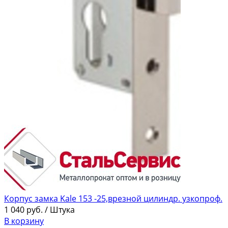
Корпус замка Kale 153 -25,врезной цилиндр. узкопроф.
1 040
руб.
/ Штука
В корзину