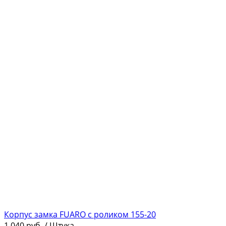
Корпус замка FUARO c роликом 155-20
1 040
руб.
/ Штука