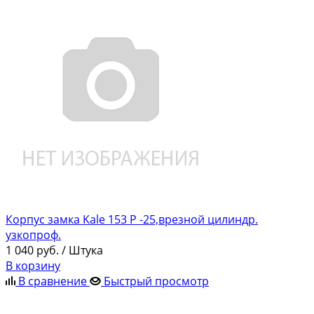
Корпус замка Kale 153 Р -25,врезной цилиндр.
узкопроф.
1 040
руб.
/ Штука
В корзину
В сравнение
Быстрый просмотр