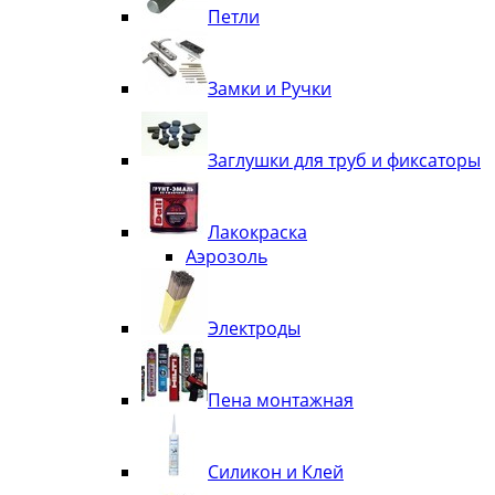
Петли
Замки и Ручки
Заглушки для труб и фиксаторы
Лакокраска
Аэрозоль
Электроды
Пена монтажная
Силикон и Клей