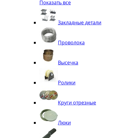
Показать все
Квадрат
Полоса декоративная
Труба витая
Закладные детали
Труба декоративная
Элементы орнамента из квадрата, 
Узоры
Проволока
Лавки
Высечка
Ролики
Круги отрезные
Люки