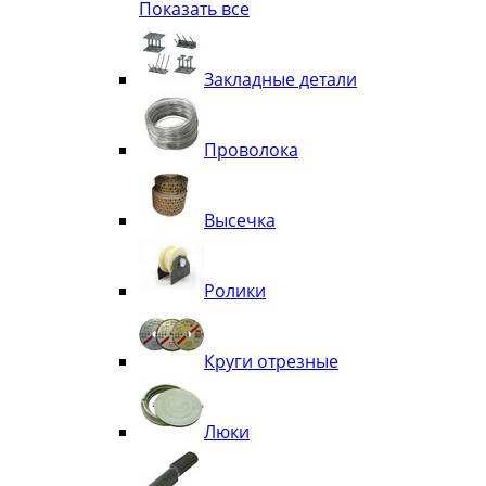
Показать все
Квадрат
Полоса декоративная
Труба витая
Закладные детали
Труба декоративная
Элементы орнамента из квадрата, 
Узоры
Проволока
Лавки
Высечка
Ролики
Круги отрезные
Люки