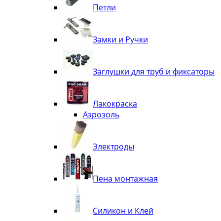
Петли
Замки и Ручки
Заглушки для труб и фиксаторы
Лакокраска
Аэрозоль
Электроды
Пена монтажная
Силикон и Клей