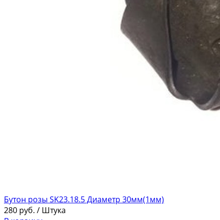
Бутон розы SK23.18.5 Диаметр 30мм(1мм)
280
руб.
/ Штука