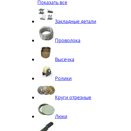
Показать все
Квадрат
Полоса декоративная
Труба витая
Закладные детали
Труба декоративная
Элементы орнамента из квадрата, 
Узоры
Проволока
Лавки
Высечка
Ролики
Круги отрезные
Люки