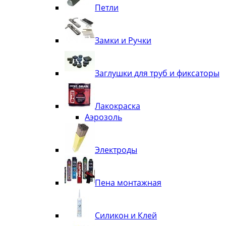
Петли
Замки и Ручки
Заглушки для труб и фиксаторы
Лакокраска
Аэрозоль
Электроды
Пена монтажная
Силикон и Клей